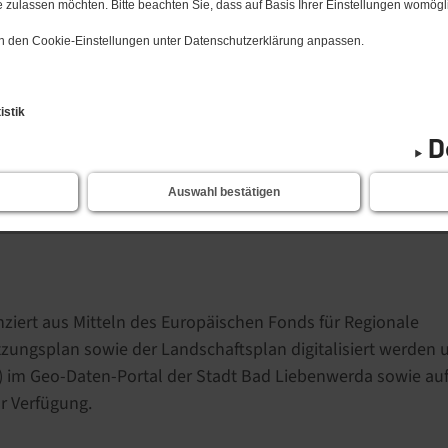
 zulassen möchten. Bitte beachten Sie, dass auf Basis Ihrer Einstellungen womögli
 in den Cookie-Einstellungen unter Datenschutzerklärung anpassen.
istik
D
Auswahl bestätigen
ziert aus Mitteln des Europäischen Fonds für Regionale
zungsplan sowie der Landschaftsplan digitalisiert werden 
K) im Geo-Daten-Portal der Stadt Bad Liebenwerda sowie au
r Verfügung.