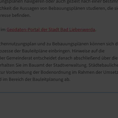
ungsplänen navigieren oder auch gezielt nach einer besti
hkeit die Aussagen von Bebauungsplänen studieren, die sic
resse befinden.
 im
Geodaten-Portal der Stadt Bad Liebenwerda
.
chennutzungsplan und zu Bebauungsplänen können sich d
ozesse der Bauleitpläne einbringen. Hinweise auf die
 Der Gemeinderat entscheidet danach abschließend über die
erhalten Sie im Bauamt der Stadtverwaltung. Städtebaulich
 zur Vorbereitung der Bodenordnung im Rahmen der Umset
 im Bereich der Bauleitplanung ab.