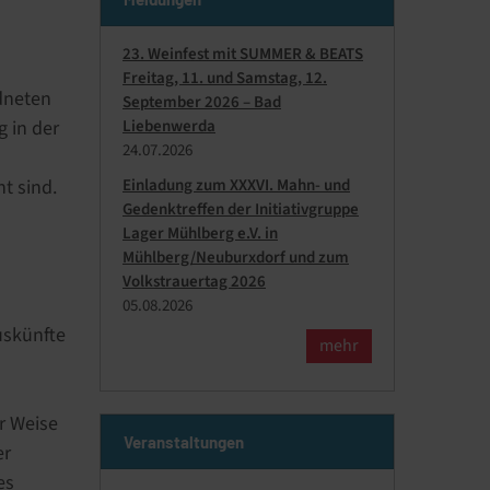
23. Weinfest mit SUMMER & BEATS
Freitag, 11. und Samstag, 12.
dneten
September 2026 – Bad
 in der
Liebenwerda
24.​07.​2026
t sind.
Einladung zum XXXVI. Mahn- und
Gedenktreffen der Initiativgruppe
Lager Mühlberg e.V. in
Mühlberg/Neuburxdorf und zum
Volkstrauertag 2026
05.​08.​2026
uskünfte
mehr
r Weise
Veranstaltungen
er
es