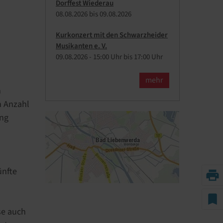
Dorffest Wiederau
08.​08.​2026 bis 09.​08.​2026
Kurkonzert mit den Schwarzheider
Musikanten e. V.
09.​08.​2026 -
15:00
Uhr bis
17:00
Uhr
mehr
m
n Anzahl
ung
ünfte
print
bookmark
se auch