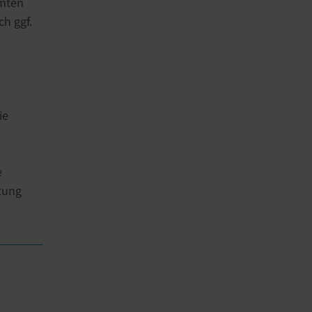
mmten
h ggf.
ie
e
zung