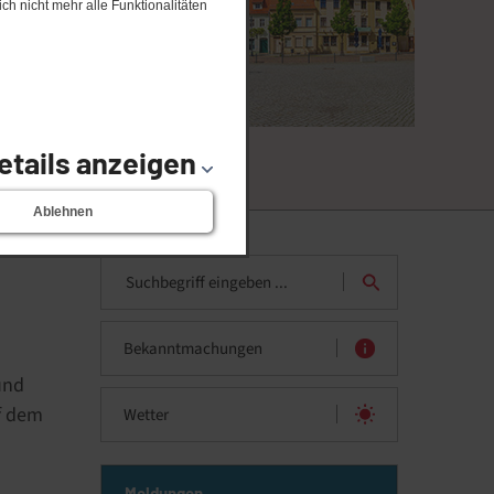
ch nicht mehr alle Funktionalitäten
etails anzeigen
Ablehnen
Bekanntmachungen
und
f dem
Wetter
Meldungen