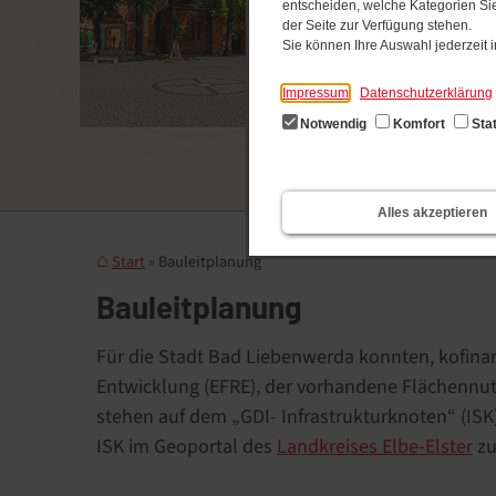
entscheiden, welche Kategorien Sie
der Seite zur Verfügung stehen.
Sie können Ihre Auswahl jederzeit
Impressum
Datenschutzerklärung
Notwendig
Komfort
Stat
Alles akzeptieren
Start
Bauleitplanung
Bauleitplanung
Für die Stadt Bad Liebenwerda konnten, kofinan
Entwicklung (EFRE), der vorhandene Flächennut
stehen auf dem „GDI- Infrastrukturknoten“ (IS
ISK im Geoportal des
Landkreises Elbe-Elster
zu