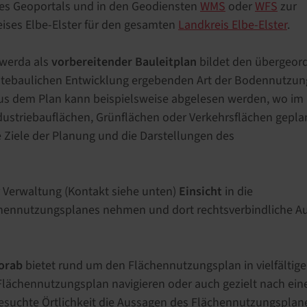
t des Geoportals und in den Geodiensten
WMS
oder
WFS
zur
ises Elbe-Elster für den gesamten
Landkreis Elbe-Elster
.
nwerda als
vorbereitender Bauleitplan
bildet den übergeor
ädtebaulichen Entwicklung ergebenden Art der Bodennutzung
Aus dem Plan kann beispielsweise abgelesen werden, wo im
striebauflächen, Grünflächen oder Verkehrsflächen geplan
Ziele der Planung und die Darstellungen des
r Verwaltung (Kontakt siehe unten)
Einsicht
in die
ächennutzungsplanes nehmen und dort rechtsverbindliche A
vorab
bietet rund um den Flächennutzungsplan in vielfältige
Flächennutzungsplan navigieren oder auch gezielt nach ein
suchte Örtlichkeit die Aussagen des Flächennutzungsplan